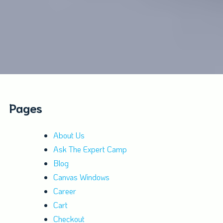
Pages
About Us
Ask The Expert Camp
Blog
Canvas Windows
Career
Cart
Checkout