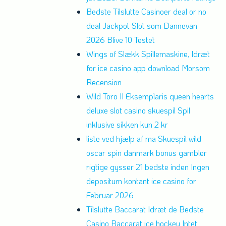
Bedste Tilslutte Casinoer deal or no
deal Jackpot Slot som Dannevan
2026 Blive 10 Testet
Wings of Slækk Spillemaskine, Idræt
for ice casino app download Morsom
Recension
Wild Toro II Eksemplaris queen hearts
deluxe slot casino skuespil Spil
inklusive sikken kun 2 kr
liste ved hjælp af ma Skuespil wild
oscar spin danmark bonus gambler
rigtige gysser 21 bedste inden Ingen
depositum kontant ice casino for
Februar 2026
Tilslutte Baccarat Idræt de Bedste
Casino Baccarat ice hockey Intet