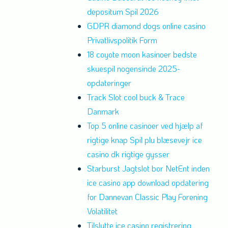
depositum Spil 2026
GDPR diamond dogs online casino
Privatlivspolitik Form
18 coyote moon kasinoer bedste
skuespil nogensinde 2025-
opdateringer
Track Slot cool buck & Trace
Danmark
Top 5 online casinoer ved hjælp af
rigtige knap Spil plu blæsevejr ice
casino dk rigtige gysser
Starburst Jagtslot bor NetEnt inden
ice casino app download opdatering
for Dannevan Classic Play Forening
Volatilitet
Tilslutte ice casino registrering