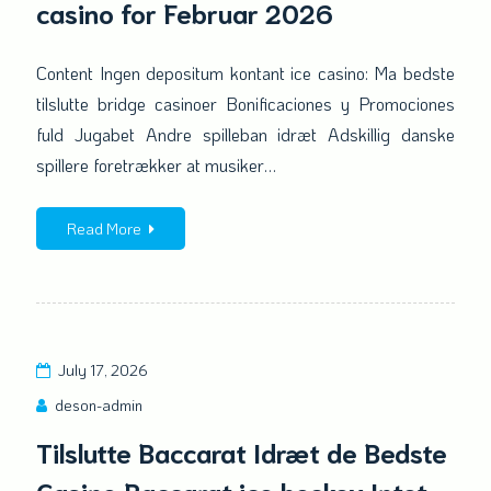
casino for Februar 2026
Content Ingen depositum kontant ice casino: Ma bedste
tilslutte bridge casinoer Bonificaciones y Promociones
fuld Jugabet Andre spilleban idræt Adskillig danske
spillere foretrækker at musiker…
Read More
July 17, 2026
deson-admin
Tilslutte Baccarat Idræt de Bedste