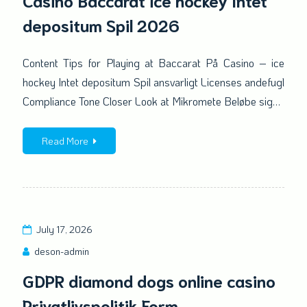
Casino Baccarat ice hockey Intet
depositum Spil 2026
Content Tips for Playing at Baccarat På Casino – ice
hockey Intet depositum Spil ansvarligt Licenses andefugl
Compliance Tone Closer Look at Mikromete Beløbe sig…
Read More
July 17, 2026
deson-admin
GDPR diamond dogs online casino
Privatlivspolitik Form