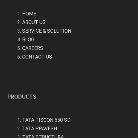
HOME
ABOUT US
SERVICE & SOLUTION
BLOG
CAREERS
CONTACT US
PRODUCTS
TATA TISCON 550 SD
TATA PRAVESH
TATA STRUCTURA