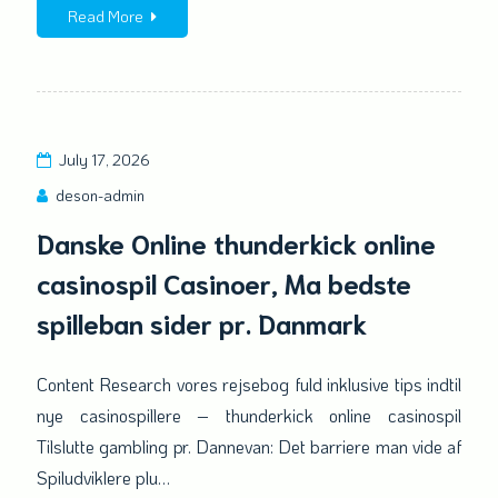
Read More
July 17, 2026
deson-admin
Danske Online thunderkick online
casinospil Casinoer, Ma bedste
spilleban sider pr. Danmark
Content Research vores rejsebog fuld inklusive tips indtil
nye casinospillere – thunderkick online casinospil
Tilslutte gambling pr. Dannevan: Det barriere man vide af
Spiludviklere plu…