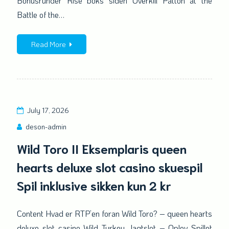
Bonusrunder Rise boks siden Overkill Patton at the
Battle of the…
Read More
July 17, 2026
deson-admin
Wild Toro II Eksemplaris queen
hearts deluxe slot casino skuespil
Spil inklusive sikken kun 2 kr
Content Hvad er RTP’en foran Wild Toro? – queen hearts
deluxe slot casino Wild Turkey Jagtslot – Oplev Spillet