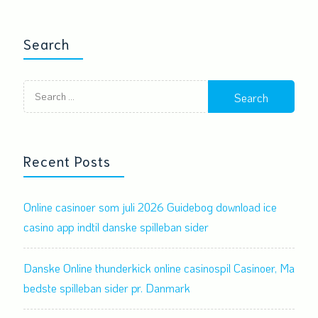
Search
Search
for:
Recent Posts
Online casinoer som juli 2026 Guidebog download ice
casino app indtil danske spilleban sider
Danske Online thunderkick online casinospil Casinoer, Ma
bedste spilleban sider pr. Danmark