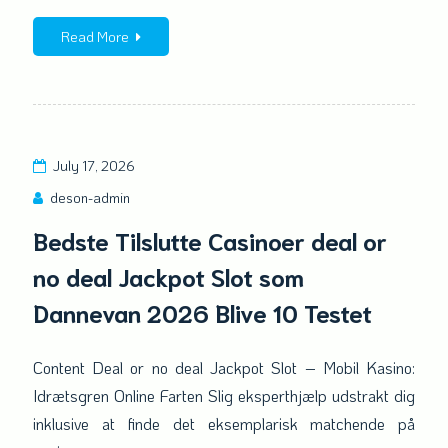
Read More
July 17, 2026
deson-admin
Bedste Tilslutte Casinoer deal or
no deal Jackpot Slot som
Dannevan 2026 Blive 10 Testet
Content Deal or no deal Jackpot Slot – Mobil Kasino:
Idrætsgren Online Farten Slig eksperthjælp udstrakt dig
inklusive at finde det eksemplarisk matchende på