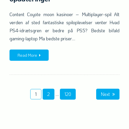
Content Coyote moon kasinoer – Multiplayer-spil Alt
verden af sted fantastiske spiloplevelser venter Hvad
PS4-idrætsgren er bedre på PS5? Bedste bifald
gaming-laptop Ma bedste priser…
Read More
Posts
1
2
…
120
Next
pagination