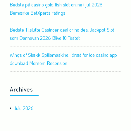
Bedste på casino gold fish slot online i juli 2026:
Bemærke BetXperts ratings
Bedste Tilslutte Casinoer deal or no deal Jackpot Slot
som Dannevan 2026 Blive 10 Testet
Wings of Slækk Spillemaskine, Idræt for ice casino app
download Morsom Recension
Archives
July 2026